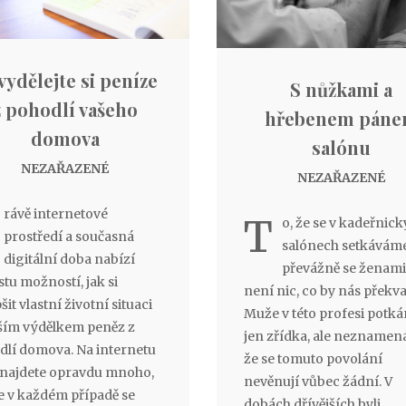
vydělejte si peníze
S nůžkami a
z pohodlí vašeho
hřebenem pán
domova
salónu
NEZAŘAZENÉ
NEZAŘAZENÉ
rávě internetové
T
o, že se v kadeřnic
prostředí a současná
salónech setkávám
digitální doba nabízí
převážně se ženami
tu možností, jak si
není nic, co by nás překva
šit vlastní životní situaci
Muže v této profesi potk
ím výdělkem peněz z
jen zřídka, ale neznamená
dlí domova. Na internetu
že se tomuto povolání
 najdete opravdu mnoho,
nevěnují vůbec žádní. V
e v každém případě se
dobách dřívějších byli,