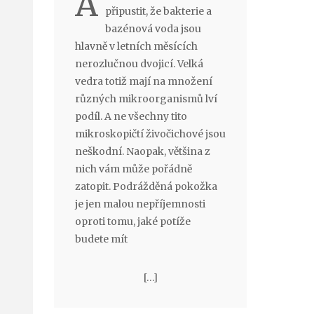
A
připustit, že bakterie a
bazénová voda jsou
hlavně v letních měsících
nerozlučnou dvojicí. Velká
vedra totiž mají na množení
různých mikroorganismů lví
podíl. A ne všechny tito
mikroskopičtí živočichové jsou
neškodní. Naopak, většina z
nich vám může pořádně
zatopit. Podrážděná pokožka
je jen malou nepříjemnosti
oproti tomu, jaké potíže
budete mít
[…]