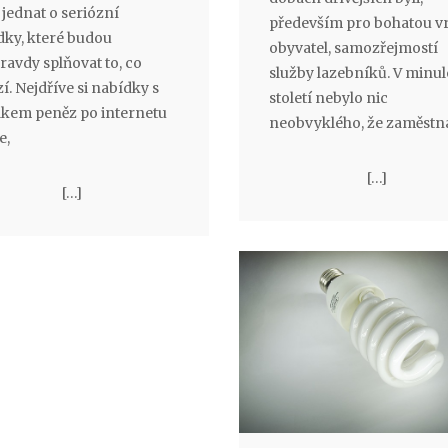
jednat o seriózní
především pro bohatou v
dky, které budou
obyvatel, samozřejmostí
avdy splňovat to, co
služby lazebníků. V minu
í. Nejdříve si nabídky s
století nebylo nic
lkem peněz po internetu
neobvyklého, že zaměstn
e,
[…]
[…]