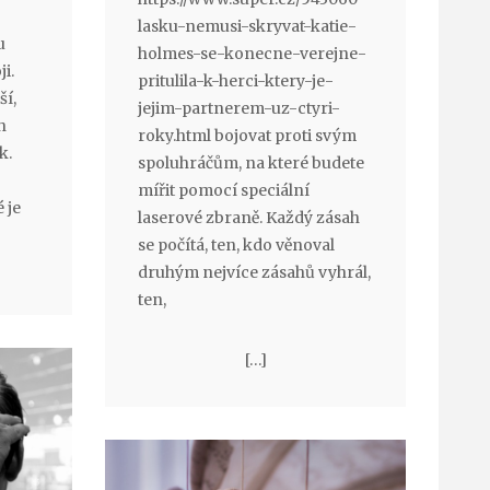
lasku-nemusi-skryvat-katie-
u
holmes-se-konecne-verejne-
ji.
pritulila-k-herci-ktery-je-
ší,
jejim-partnerem-uz-ctyri-
h
roky.html bojovat proti svým
ik.
spoluhráčům, na které budete
mířit pomocí speciální
 je
laserové zbraně. Každý zásah
se počítá, ten, kdo věnoval
druhým nejvíce zásahů vyhrál,
ten,
[…]