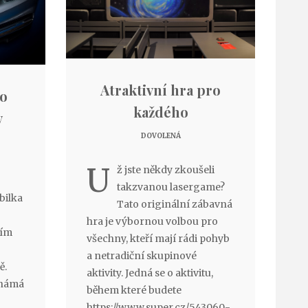
Atraktivní hra pro
to
každého
v
DOVOLENÁ
U
ž jste někdy zkoušeli
takzvanou lasergame?
bilka
Tato originální zábavná
hra je výbornou volbou pro
ním
všechny, kteří mají rádi pohyb
a netradiční skupinové
ě.
aktivity. Jedná se o aktivitu,
známá
během které budete
https://www.super.cz/543060-