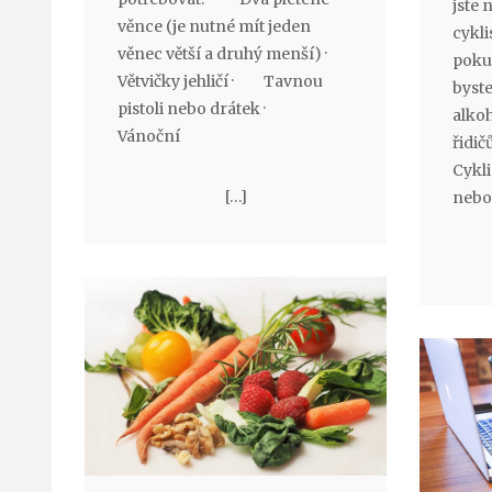
jste 
věnce (je nutné mít jeden
cykli
věnec větší a druhý menší) ·
pokut
Větvičky jehličí · Tavnou
byste
pistoli nebo drátek ·
alkoh
Vánoční
řidič
Cykli
[…]
nebo