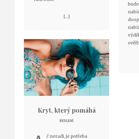
bude 
nabí
[…]
doopr
nabíz
výdě
ověřt
Kryt, který pomáhá
BYDLENÍ
č neradi, je potřeba