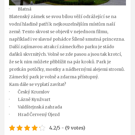
· Blatná
Blatenský zámek se svou bílou věží odrážející se na
vodní hladině patří k nejkouzelnějším místům naší
země. Tento skvost se objevil v nejednom filmu,
například i ve slavné pohádce Šíleně smutná princezna.
Další zajímavou atrakcí zámeckého parku je stádo
daňků skvrnitých. Volně se zde pasou a jsou tak krotcí,
že se k nim můžete přiblížit na pár kroků. Park je
protkán potůčky, mostky a nádhernými alejemi stromů.
Zámecký park je volně a zdarma přístupný.
Kam dále se vyplatí zavítat?
· Český Krumlov
· Lázně Kynžvart
· Valdštejnská zahrada
· Hrad Červený Újezd
4.2/5 - (9 votes)