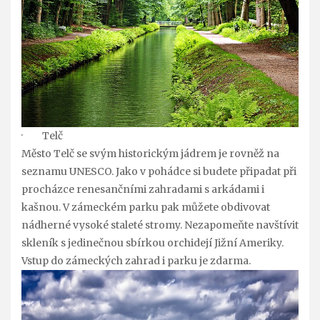
· Telč
Město Telč se svým historickým jádrem je rovněž na
seznamu UNESCO. Jako v pohádce si budete připadat při
procházce renesančními zahradami s arkádami i
kašnou. V zámeckém parku pak můžete obdivovat
nádherné vysoké staleté stromy. Nezapomeňte navštívit
skleník s jedinečnou sbírkou orchidejí Jižní Ameriky.
Vstup do zámeckých zahrad i parku je zdarma.