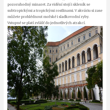
pozoruhodný minaret. Za vidění stojí i skleník se
subtropickými a tropickými rostlinami. V akváriu si zase
můžete prohlédnout mořské i sladkovodní ryby.
Vstupné se platí zvlášť do jednotlivých atrakcí.