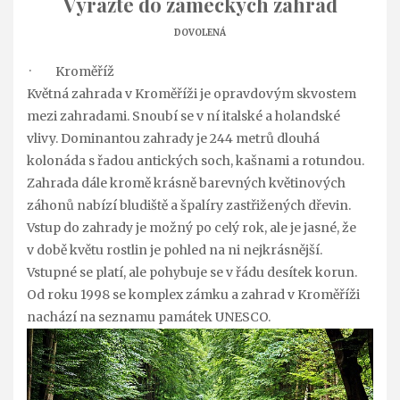
Vyrazte do zámeckých zahrad
DOVOLENÁ
· Kroměříž
Květná zahrada v Kroměříži je opravdovým skvostem
mezi zahradami. Snoubí se v ní italské a holandské
vlivy. Dominantou zahrady je 244 metrů dlouhá
kolonáda s řadou antických soch, kašnami a rotundou.
Zahrada dále kromě krásně barevných květinových
záhonů nabízí bludiště a špalíry zastřižených dřevin.
Vstup do zahrady je možný po celý rok, ale je jasné, že
v době květu rostlin je pohled na ni nejkrásnější.
Vstupné se platí, ale pohybuje se v řádu desítek korun.
Od roku 1998 se komplex zámku a zahrad v Kroměříži
nachází na seznamu památek UNESCO.