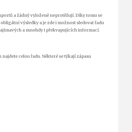
sportů a žádný vyloženě neprotěžují. Díky tomu se
bligátní výsledky a je zde i možnost sledovat řadu
 zajímavých a mnohdy i překvapujících informací.
h najdete celou řadu. Některé se týkají zápasu