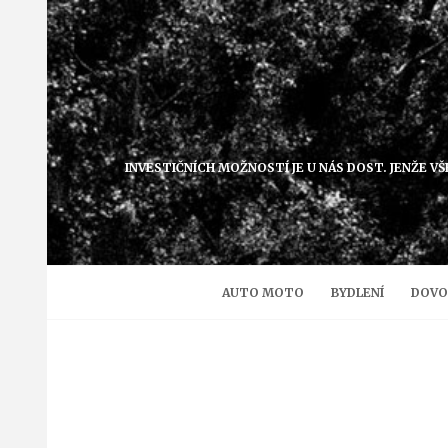
Přejít
k
obsahu
INVESTIČNÍCH MOŽNOSTÍ JE U NÁS DOST. JENŽE VŠ
AUTO MOTO
BYDLENÍ
DOVO