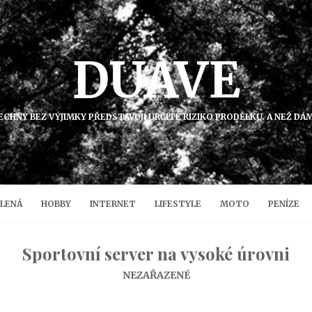
DUAVE
ECHNY BEZ VÝJIMKY PŘEDSTAVUJÍ URČITÉ RIZIKO PRODĚLKU. A NEŽ DÁ
LENÁ
HOBBY
INTERNET
LIFESTYLE
MOTO
PENÍZE
Sportovní server na vysoké úrovni
NEZAŘAZENÉ