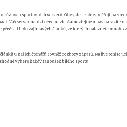
u různých sportovních serverů. Obvykle se ale zaměřují na více 
í. Náš server nabízí něco navíc. Samozřejmě u nás narazíte na o
e přečíst i řadu zajímavých článků, ve kterých naleznete mnoho
článků u našich čtenářů rovněž rozbory zápasů. Na
live tenise
jic
rozhodně vybere každý fanoušek bílého sportu.