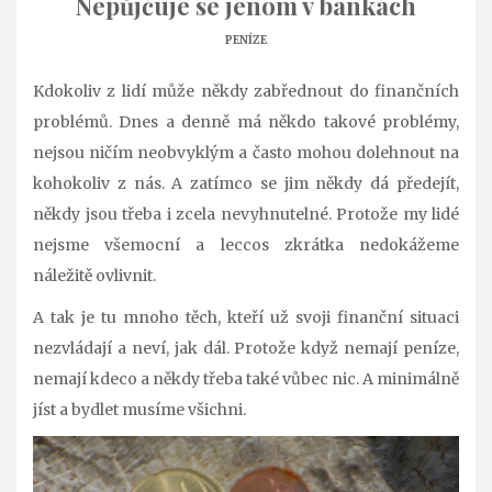
Nepůjčuje se jenom v bankách
PENÍZE
Kdokoliv z lidí může někdy zabřednout do finančních
problémů. Dnes a denně má někdo takové problémy,
nejsou ničím neobvyklým a často mohou dolehnout na
kohokoliv z nás. A zatímco se jim někdy dá předejít,
někdy jsou třeba i zcela nevyhnutelné. Protože my lidé
nejsme všemocní a leccos zkrátka nedokážeme
náležitě ovlivnit.
A tak je tu mnoho těch, kteří už svoji finanční situaci
nezvládají a neví, jak dál. Protože když nemají peníze,
nemají kdeco a někdy třeba také vůbec nic. A minimálně
jíst a bydlet musíme všichni.