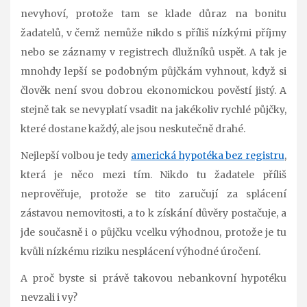
nevyhoví, protože tam se klade důraz na bonitu
žadatelů, v čemž nemůže nikdo s příliš nízkými příjmy
nebo se záznamy v registrech dlužníků uspět. A tak je
mnohdy lepší se podobným půjčkám vyhnout, když si
člověk není svou dobrou ekonomickou pověstí jistý. A
stejně tak se nevyplatí vsadit na jakékoliv rychlé půjčky,
které dostane každý, ale jsou neskutečně drahé.
Nejlepší volbou je tedy
americká hypotéka bez registru
,
která je něco mezi tím. Nikdo tu žadatele příliš
neprověřuje, protože se tito zaručují za splácení
zástavou nemovitosti, a to k získání důvěry postačuje, a
jde současně i o půjčku vcelku výhodnou, protože je tu
kvůli nízkému riziku nesplácení výhodné úročení.
A proč byste si právě takovou nebankovní hypotéku
nevzali i vy?