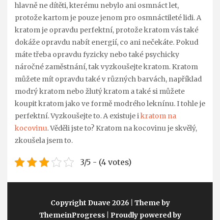
hlavně ne dítěti, kterému nebylo ani osmnáct let,
protože kartom je pouze jenom pro osmnáctileté lidi. A
kratom je opravdu perfektní, protože kratom vás také
dokáže opravdu nabít energií, co ani nečekáte. Pokud
máte třeba opravdu fyzicky nebo také psychicky
náročné zaměstnání, tak vyzkoušejte kratom. Kratom
můžete mít opravdu také v různých barvách, například
modrý kratom nebo žlutý kratom a také si můžete
koupit kratom jako ve formě modrého leknínu. I tohle je
perfektní. Vyzkoušejte to. A existuje i
kratom na
kocovinu
. Věděli jste to? Kratom na kocovinu je skvělý,
zkoušela jsem to.
3/5 - (4 votes)
Copyright Duave 2026
| Theme by
ThemeinProgress
| Proudly powered by