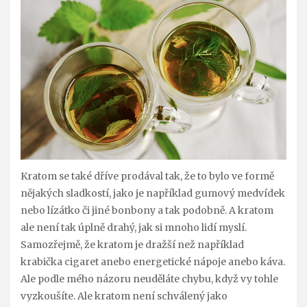
Kratom se také dříve prodával tak, že to bylo ve formě
nějakých sladkostí, jako je například gumový medvídek
nebo lízátko či jiné bonbony a tak podobně. A kratom
ale není tak úplně drahý, jak si mnoho lidí myslí.
Samozřejmě, že kratom je dražší než například
krabička cigaret anebo energetické nápoje anebo káva.
Ale podle mého názoru neuděláte chybu, když vy tohle
vyzkoušíte. Ale kratom není schválený jako