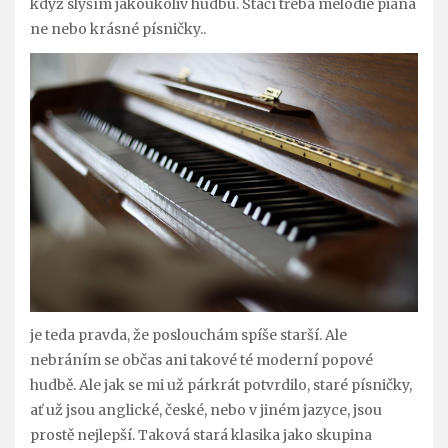
když slyším jakoukoliv hudbu. Stačí třeba melodie piana
ne nebo krásné písničky..
je teda pravda, že poslouchám spíše starší. Ale
nebráním se občas ani takové té moderní popové
hudbě. Ale jak se mi už párkrát potvrdilo, staré písničky,
ať už jsou anglické, české, nebo v jiném jazyce, jsou
prostě nejlepší. Taková stará klasika jako skupina