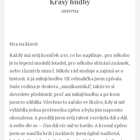
Krásy hudby
LIFESTYLE
Hra na klavír
Každý má svůj koníček a to, co ho naplňuje.. pro někoho
je to lepení modelů letadel, pro někoho sbírání známek,
nebo různých mincí. Někdo rád studuje a zajímá se o
historii. A já miluji hudbu. Už odmalička jsem zpívala.
Naše rodina je doslova „muzikantská“, takže to si
dovedete představit, proč asi miluji hudbu a po kom
jsem to zdědila. Všechno to začalo ve školce, kdy si mě
vyhlédla jedna profesorka zpěvu a byla jím naprosto
okouzlena. A později jsem svůj talent rozvíjela dál a dál.
A světe div se – čím dál víc mě to bavilo. A kromě zpěvu
jsem se naučila hrát i na klavír. Jsem úplně nadšená,