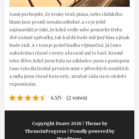
Sami pochopíte, že zvuky tónů piana, nebo i lidského
hlasu jsou prostě nenahraditelné..a co je ještě
zajímavější je fakt, že když vedle sebe postavíte třeba
dvě známé zpěvačky, tak každá bude mít jiný hlas a jinak
bude znít. A v tom je právě hudba výjimečná. Já často
nahrávám i různé covery a hrozně mě to baví. Kromě
toho dříve, když jsem byla na základce, jsem s postupem
času vyhrála hodně prvních míst v pěveckých soutěžích
a měla jsem různé koncerty.. strašně ráda na to období
vzpomínám.
4.5/5 - (2 votes)
Copyright Duave 2026
| Theme by
ThemeinProgress
| Proudly powered by