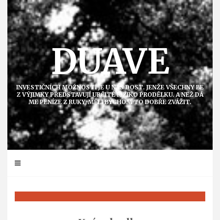
Přejít
k
obsahu
DUAVE
INVESTIČNÍCH MOŽNOSTÍ JE U NÁS DOST. JENŽE VŠECHNY BE
Z VÝJIMKY PŘEDSTAVUJÍ URČITÉ RIZIKO PRODĚLKU. A NEŽ DÁ
ME PENÍZE Z RUKY, MĚLI BYCHOM TO DOBŘE ZVÁŽIT.