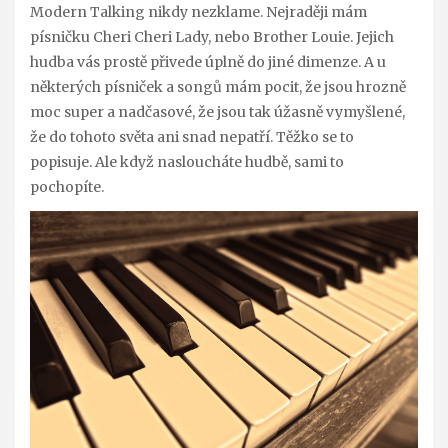
Modern Talking nikdy nezklame. Nejraději mám
písničku Cheri Cheri Lady, nebo Brother Louie. Jejich
hudba vás prostě přivede úplně do jiné dimenze. A u
některých písniček a songů mám pocit, že jsou hrozně
moc super a nadčasové, že jsou tak úžasně vymyšlené,
že do tohoto světa ani snad nepatří. Těžko se to
popisuje. Ale když nasloucháte hudbě, sami to
pochopíte.